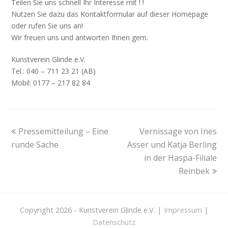
Teilen Sie uns schnell Ihr Interesse mit ! !
Nutzen Sie dazu das Kontaktformular auf dieser Homepage
oder rufen Sie uns an!
Wir freuen uns und antworten Ihnen gern.
Kunstverein Glinde e.V.
Tel.: 040 – 711 23 21 (AB)
Mobil: 0177 – 217 82 84
previous
Pressemitteilung – Eine
Vernissage von Ines
next
runde Sache
post:
Asser und Katja Berling
post:
in der Haspa-Filiale
Reinbek
Copyright 2026 - Kunstverein Glinde e.V. |
Impressum
|
Datenschutz