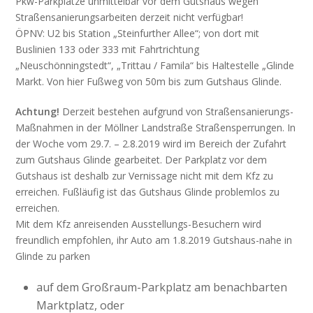
Pkw-Parkplätze unmittelbar vor dem Gutshaus wegen
Straßensanierungsarbeiten derzeit nicht verfügbar!
ÖPNV: U2 bis Station „Steinfurther Allee“; von dort mit
Buslinien 133 oder 333 mit Fahrtrichtung
„Neuschönningstedt“, „Trittau / Famila“ bis Haltestelle „Glinde
Markt. Von hier Fußweg von 50m bis zum Gutshaus Glinde.
Achtung!
Derzeit bestehen aufgrund von Straßensanierungs-
Maßnahmen in der Möllner Landstraße Straßensperrungen. In
der Woche vom 29.7. – 2.8.2019 wird im Bereich der Zufahrt
zum Gutshaus Glinde gearbeitet. Der Parkplatz vor dem
Gutshaus ist deshalb zur Vernissage nicht mit dem Kfz zu
erreichen. Fußläufig ist das Gutshaus Glinde problemlos zu
erreichen.
Mit dem Kfz anreisenden Ausstellungs-Besuchern wird
freundlich empfohlen, ihr Auto am 1.8.2019 Gutshaus-nahe in
Glinde zu parken
auf dem Großraum-Parkplatz am benachbarten
Marktplatz, oder